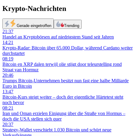
Krypto-Nachrichten
Gerade eingetroffen
Trending
21:37
Handel an Kryptobörsen auf niedrigstem Stand seit Jahren
14:21
Krypto-Radar: Bitcoin über 65.000 Dollar, während Cardano weiter
durchstartet
08:19
Bitcoin en XRP dalen terwijl olie stijgt door teleurstelling rond
Straat van Hormuz
20:46
Trumps Bitcoin-Unternehmen besitzt nun fast eine halbe Milliarde
Euro in Bitcoin
13:47
Bitcoin-Kurs steigt weiter – doch der eigentliche Härtetest steht
noch bevor
08:21
Iran und Oman erzielen Einigung über die Straße von Hormus –
doch die USA stellen sich quer
20:37
Strategy-Wallet verschiebt 1.030 Bitcoin und schürt neue
Verkaufsängste