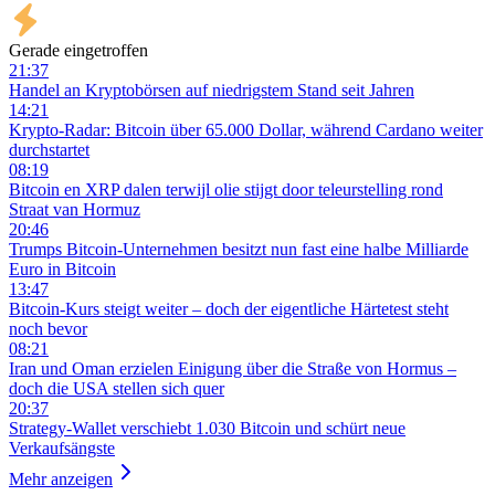
Gerade eingetroffen
21:37
Handel an Kryptobörsen auf niedrigstem Stand seit Jahren
14:21
Krypto-Radar: Bitcoin über 65.000 Dollar, während Cardano weiter
durchstartet
08:19
Bitcoin en XRP dalen terwijl olie stijgt door teleurstelling rond
Straat van Hormuz
20:46
Trumps Bitcoin-Unternehmen besitzt nun fast eine halbe Milliarde
Euro in Bitcoin
13:47
Bitcoin-Kurs steigt weiter – doch der eigentliche Härtetest steht
noch bevor
08:21
Iran und Oman erzielen Einigung über die Straße von Hormus –
doch die USA stellen sich quer
20:37
Strategy-Wallet verschiebt 1.030 Bitcoin und schürt neue
Verkaufsängste
Mehr anzeigen