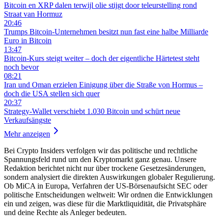
Bitcoin en XRP dalen terwijl olie stijgt door teleurstelling rond
Straat van Hormuz
20:46
Trumps Bitcoin-Unternehmen besitzt nun fast eine halbe Milliarde
Euro in Bitcoin
13:47
Bitcoin-Kurs steigt weiter – doch der eigentliche Härtetest steht
noch bevor
08:21
Iran und Oman erzielen Einigung über die Straße von Hormus –
doch die USA stellen sich quer
20:37
Strategy-Wallet verschiebt 1.030 Bitcoin und schürt neue
Verkaufsängste
Mehr anzeigen
Bei Crypto Insiders verfolgen wir das politische und rechtliche
Spannungsfeld rund um den Kryptomarkt ganz genau. Unsere
Redaktion berichtet nicht nur über trockene Gesetzesänderungen,
sondern analysiert die direkten Auswirkungen globaler Regulierung.
Ob MiCA in Europa, Verfahren der US-Börsenaufsicht SEC oder
politische Entscheidungen weltweit: Wir ordnen die Entwicklungen
ein und zeigen, was diese für die Marktliquidität, die Privatsphäre
und deine Rechte als Anleger bedeuten.