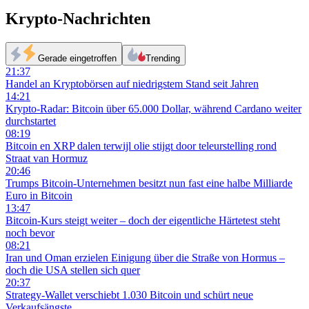
Krypto-Nachrichten
Gerade eingetroffen
Trending
21:37
Handel an Kryptobörsen auf niedrigstem Stand seit Jahren
14:21
Krypto-Radar: Bitcoin über 65.000 Dollar, während Cardano weiter
durchstartet
08:19
Bitcoin en XRP dalen terwijl olie stijgt door teleurstelling rond
Straat van Hormuz
20:46
Trumps Bitcoin-Unternehmen besitzt nun fast eine halbe Milliarde
Euro in Bitcoin
13:47
Bitcoin-Kurs steigt weiter – doch der eigentliche Härtetest steht
noch bevor
08:21
Iran und Oman erzielen Einigung über die Straße von Hormus –
doch die USA stellen sich quer
20:37
Strategy-Wallet verschiebt 1.030 Bitcoin und schürt neue
Verkaufsängste