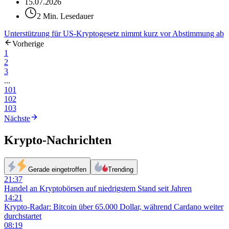
15.07.2026
2 Min. Lesedauer
Unterstützung für US-Kryptogesetz nimmt kurz vor Abstimmung ab
Vorherige
1
2
3
...
101
102
103
Nächste
Krypto-Nachrichten
Gerade eingetroffen
Trending
21:37
Handel an Kryptobörsen auf niedrigstem Stand seit Jahren
14:21
Krypto-Radar: Bitcoin über 65.000 Dollar, während Cardano weiter
durchstartet
08:19