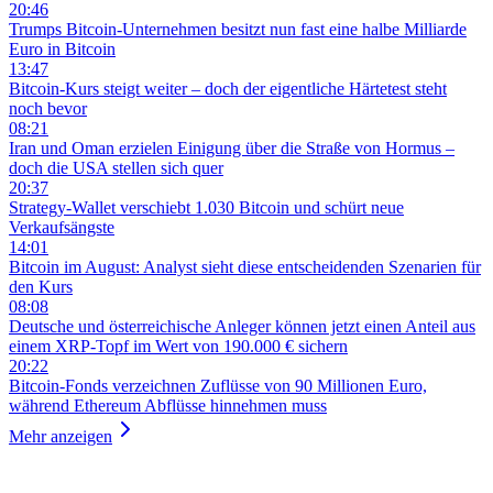
20:46
Trumps Bitcoin-Unternehmen besitzt nun fast eine halbe Milliarde
Euro in Bitcoin
13:47
Bitcoin-Kurs steigt weiter – doch der eigentliche Härtetest steht
noch bevor
08:21
Iran und Oman erzielen Einigung über die Straße von Hormus –
doch die USA stellen sich quer
20:37
Strategy-Wallet verschiebt 1.030 Bitcoin und schürt neue
Verkaufsängste
14:01
Bitcoin im August: Analyst sieht diese entscheidenden Szenarien für
den Kurs
08:08
Deutsche und österreichische Anleger können jetzt einen Anteil aus
einem XRP-Topf im Wert von 190.000 € sichern
20:22
Bitcoin-Fonds verzeichnen Zuflüsse von 90 Millionen Euro,
während Ethereum Abflüsse hinnehmen muss
Mehr anzeigen