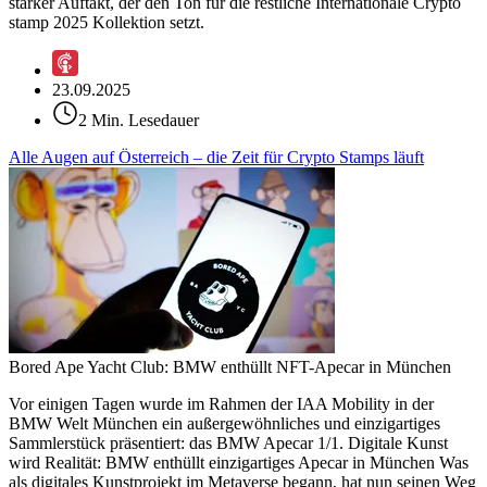
starker Auftakt, der den Ton für die restliche Internationale Crypto
stamp 2025 Kollektion setzt.
23.09.2025
2 Min. Lesedauer
Alle Augen auf Österreich – die Zeit für Crypto Stamps läuft
Bored Ape Yacht Club: BMW enthüllt NFT-Apecar in München
Vor einigen Tagen wurde im Rahmen der IAA Mobility in der
BMW Welt München ein außergewöhnliches und einzigartiges
Sammlerstück präsentiert: das BMW Apecar 1/1. Digitale Kunst
wird Realität: BMW enthüllt einzigartiges Apecar in München Was
als digitales Kunstprojekt im Metaverse begann, hat nun seinen Weg