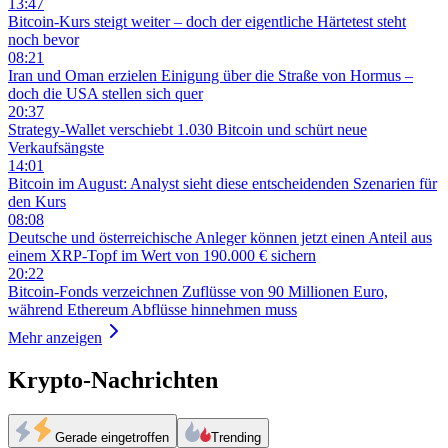
13:47
Bitcoin-Kurs steigt weiter – doch der eigentliche Härtetest steht
noch bevor
08:21
Iran und Oman erzielen Einigung über die Straße von Hormus –
doch die USA stellen sich quer
20:37
Strategy-Wallet verschiebt 1.030 Bitcoin und schürt neue
Verkaufsängste
14:01
Bitcoin im August: Analyst sieht diese entscheidenden Szenarien für
den Kurs
08:08
Deutsche und österreichische Anleger können jetzt einen Anteil aus
einem XRP-Topf im Wert von 190.000 € sichern
20:22
Bitcoin-Fonds verzeichnen Zuflüsse von 90 Millionen Euro,
während Ethereum Abflüsse hinnehmen muss
Mehr anzeigen
Krypto-Nachrichten
Gerade eingetroffen
Trending