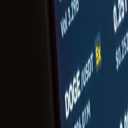
eines größeren Blockchain-Ökosystems entwickelt haben.
Mehr lesen
Wissensbasis
Alles, was du über Krypto wissen musst
Mehr erfahren
Kryptobörsen
Die besten Kryptobörsen im Vergleich
Mehr erfahren
Analysen
Aktuelle Krypto-Analysen & Insights