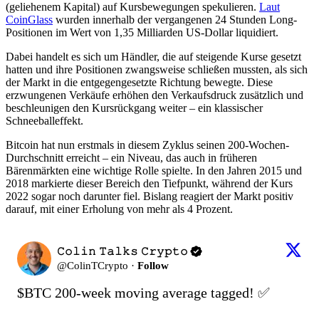
(geliehenem Kapital) auf Kursbewegungen spekulieren.
Laut
CoinGlass
wurden innerhalb der vergangenen 24 Stunden Long-
Positionen im Wert von 1,35 Milliarden US-Dollar liquidiert.
Dabei handelt es sich um Händler, die auf steigende Kurse gesetzt
hatten und ihre Positionen zwangsweise schließen mussten, als sich
der Markt in die entgegengesetzte Richtung bewegte. Diese
erzwungenen Verkäufe erhöhen den Verkaufsdruck zusätzlich und
beschleunigen den Kursrückgang weiter – ein klassischer
Schneeballeffekt.
Bitcoin hat nun erstmals in diesem Zyklus seinen 200-Wochen-
Durchschnitt erreicht – ein Niveau, das auch in früheren
Bärenmärkten eine wichtige Rolle spielte. In den Jahren 2015 und
2018 markierte dieser Bereich den Tiefpunkt, während der Kurs
2022 sogar noch darunter fiel. Bislang reagiert der Markt positiv
darauf, mit einer Erholung von mehr als 4 Prozent.
𝙲𝚘𝚕𝚒𝚗 𝚃𝚊𝚕𝚔𝚜 𝙲𝚛𝚢𝚙𝚝𝚘
@
ColinTCrypto
·
Follow
$BTC
 200-week moving average tagged! ✅
