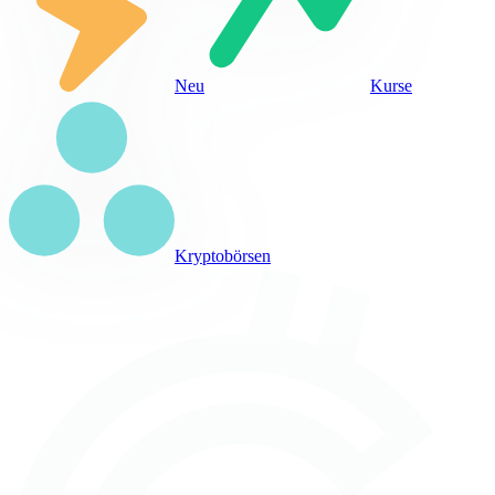
Neu
Kurse
Kryptobörsen