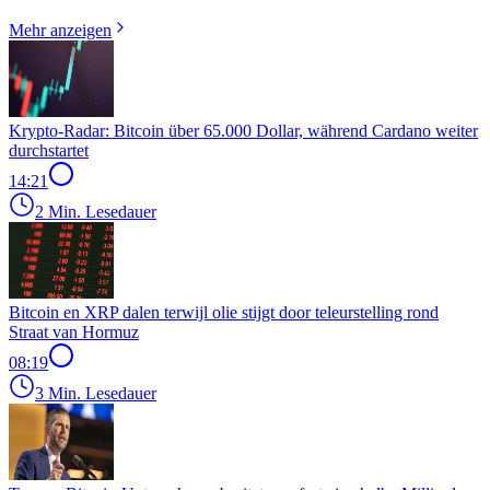
Mehr anzeigen
Krypto-Radar: Bitcoin über 65.000 Dollar, während Cardano weiter
durchstartet
14:21
2 Min. Lesedauer
Bitcoin en XRP dalen terwijl olie stijgt door teleurstelling rond
Straat van Hormuz
08:19
3 Min. Lesedauer