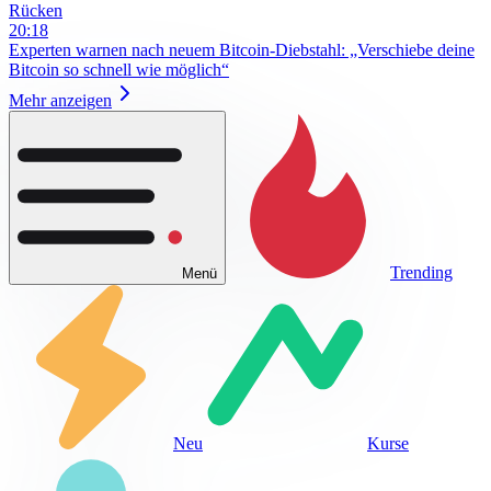
Rücken
20:18
Experten warnen nach neuem Bitcoin-Diebstahl: „Verschiebe deine
Bitcoin so schnell wie möglich“
Mehr anzeigen
Trending
Menü
Neu
Kurse