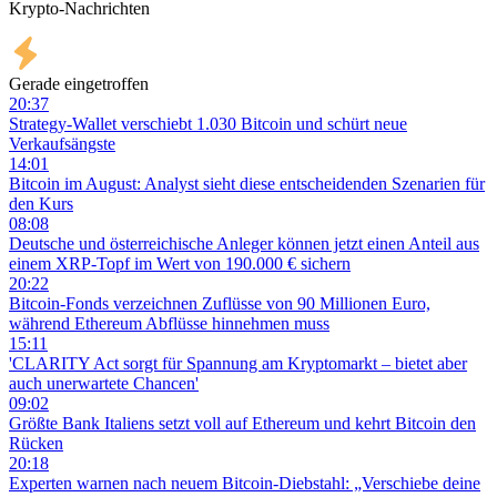
Krypto-Nachrichten
Gerade eingetroffen
20:37
Strategy-Wallet verschiebt 1.030 Bitcoin und schürt neue
Verkaufsängste
14:01
Bitcoin im August: Analyst sieht diese entscheidenden Szenarien für
den Kurs
08:08
Deutsche und österreichische Anleger können jetzt einen Anteil aus
einem XRP-Topf im Wert von 190.000 € sichern
20:22
Bitcoin-Fonds verzeichnen Zuflüsse von 90 Millionen Euro,
während Ethereum Abflüsse hinnehmen muss
15:11
'CLARITY Act sorgt für Spannung am Kryptomarkt – bietet aber
auch unerwartete Chancen'
09:02
Größte Bank Italiens setzt voll auf Ethereum und kehrt Bitcoin den
Rücken
20:18
Experten warnen nach neuem Bitcoin-Diebstahl: „Verschiebe deine