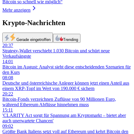
Bitcoin so schnell wie möglich“
Mehr anzeigen
Krypto-Nachrichten
Gerade eingetroffen
Trending
20:37
Strategy-Wallet verschiebt 1.030 Bitcoin und schürt neue
Verkaufsängste
14:01
Bitcoin im August: Analyst sieht diese entscheidenden Szenarien für
den Kurs
08:08
Deutsche und österreichische Anleger können jetzt einen Anteil aus
einem XRP-Topf im Wert von 190.000 € sichern
20:22
Bitcoin-Fonds verzeichnen Zuflüsse von 90 Millionen Euro,
während Ethereum Abflüsse hinnehmen muss
15:11
'CLARITY Act sorgt für Spannung am Kryptomarkt – bietet aber
auch unerwartete Chancen'
09:02
Größte Bank Italiens setzt voll auf Ethereum und kehrt Bitcoin den