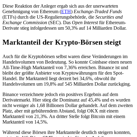
Diese Reaktion der Anleger ergab sich aus der unerwarteten
Genehmigung von Ethereum (
ETH
)
Exchange-Traded Funds
(ETFs) durch die US-Regulierungsbehörde, die
Securities and
Exchange Commission
(SEC). Das
Open Interest
für Ethereum-
Derivate stieg infolgedessen um 50,3% auf 14 Milliarden Dollar.
Marktanteil der Krypto-Börsen steigt
Auch für die Kryptobörsen selbst waren diese Veränderungen im
Handelsvolumen von Bedeutung. So konnte Coinbase einen neuen
All-Time-High Marktanteil von 7,36% erreichen. Binance ist und
bleibt der größte Anbieter von Kryptowährungen für den Spot-
Handel. Ihr Marktanteil liegt derzeit bei 34,6%, obwohl ihr
Handelsvolumen um 19,8% auf 545 Milliarden Dollar zurückging.
Binance verzeichnete jedoch ein positives Ergebnis auf dem
Derivatemarkt. Hier stieg die Dominanz auf 45,4% und es wurden
nicht weniger als 1,68 Billionen Dollar gehandelt. Auf dem zweiten
Platz, aber mit gebührendem Abstand, folgt OKX mit einem
Marktanteil von 21,3%. An dritter Stelle folgt Bitcoin mit einem
Marktanteil von 14,5%.
Während diese Börsen ihre Marktanteile deutlich steigern konnten,