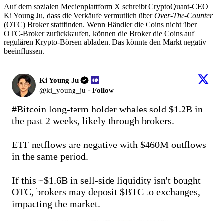
Auf dem sozialen Medienplattform X schreibt CryptoQuant-CEO
Ki Young Ju, dass die Verkäufe vermutlich über
Over-The-Counter
(OTC) Broker stattfinden. Wenn Händler die Coins nicht über
OTC-Broker zurückkaufen, können die Broker die Coins auf
regulären Krypto-Börsen abladen. Das könnte den Markt negativ
beeinflussen.
Ki Young Ju
@
ki_young_ju
·
Follow
#Bitcoin
 long-term holder whales sold $1.2B in 
the past 2 weeks, likely through brokers. 

ETF netflows are negative with $460M outflows 
in the same period. 

If this ~$1.6B in sell-side liquidity isn't bought 
OTC, brokers may deposit 
$BTC
 to exchanges, 
impacting the market.