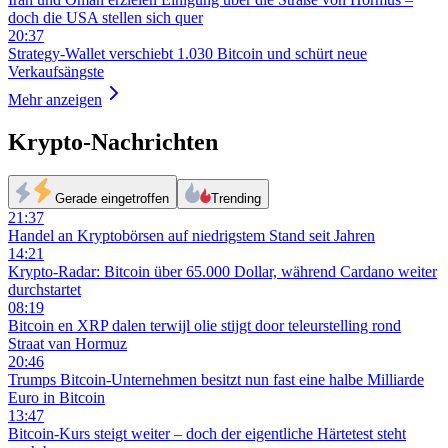
doch die USA stellen sich quer
20:37
Strategy-Wallet verschiebt 1.030 Bitcoin und schürt neue
Verkaufsängste
Mehr anzeigen
Krypto-Nachrichten
Gerade eingetroffen
Trending
21:37
Handel an Kryptobörsen auf niedrigstem Stand seit Jahren
14:21
Krypto-Radar: Bitcoin über 65.000 Dollar, während Cardano weiter
durchstartet
08:19
Bitcoin en XRP dalen terwijl olie stijgt door teleurstelling rond
Straat van Hormuz
20:46
Trumps Bitcoin-Unternehmen besitzt nun fast eine halbe Milliarde
Euro in Bitcoin
13:47
Bitcoin-Kurs steigt weiter – doch der eigentliche Härtetest steht