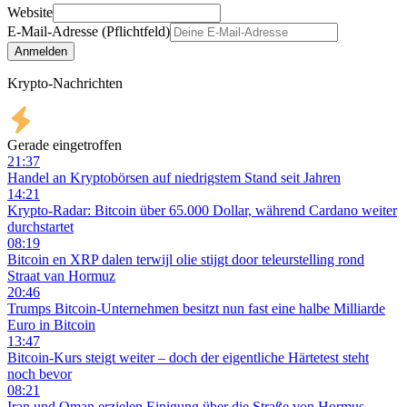
Website
E-Mail-Adresse (Pflichtfeld)
Anmelden
Krypto-Nachrichten
Gerade eingetroffen
21:37
Handel an Kryptobörsen auf niedrigstem Stand seit Jahren
14:21
Krypto-Radar: Bitcoin über 65.000 Dollar, während Cardano weiter
durchstartet
08:19
Bitcoin en XRP dalen terwijl olie stijgt door teleurstelling rond
Straat van Hormuz
20:46
Trumps Bitcoin-Unternehmen besitzt nun fast eine halbe Milliarde
Euro in Bitcoin
13:47
Bitcoin-Kurs steigt weiter – doch der eigentliche Härtetest steht
noch bevor
08:21
Iran und Oman erzielen Einigung über die Straße von Hormus –