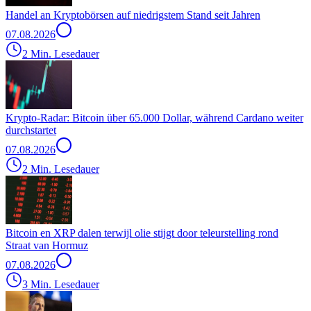
Handel an Kryptobörsen auf niedrigstem Stand seit Jahren
07.08.2026
2 Min. Lesedauer
Krypto-Radar: Bitcoin über 65.000 Dollar, während Cardano weiter
durchstartet
07.08.2026
2 Min. Lesedauer
Bitcoin en XRP dalen terwijl olie stijgt door teleurstelling rond
Straat van Hormuz
07.08.2026
3 Min. Lesedauer