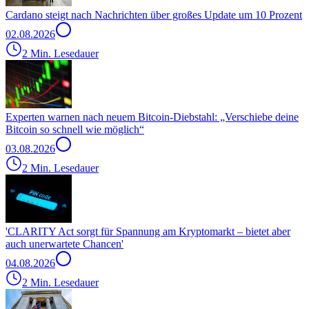
Cardano steigt nach Nachrichten über großes Update um 10 Prozent
02.08.2026
2 Min. Lesedauer
Experten warnen nach neuem Bitcoin-Diebstahl: „Verschiebe deine
Bitcoin so schnell wie möglich“
03.08.2026
2 Min. Lesedauer
'CLARITY Act sorgt für Spannung am Kryptomarkt – bietet aber
auch unerwartete Chancen'
04.08.2026
2 Min. Lesedauer