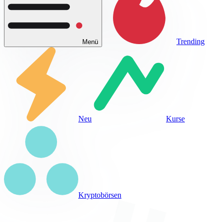
Trending
Menü
Neu
Kurse
Kryptobörsen