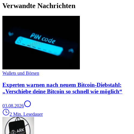
Verwandte Nachrichten
Wallets und Börsen
Experten warnen nach neuem Bitcoin-Diebstahl:
„Verschiebe deine Bitcoin so schnell wie möglich“
03.08.2026
2 Min. Lesedauer