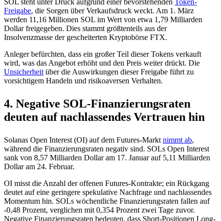
SOL steht unter Druck aufgrund einer bevorstehenden
Token-
Freigabe
, die Sorgen über Verkaufsdruck weckt. Am 1. März
werden 11,16 Millionen SOL im Wert von etwa 1,79 Milliarden
Dollar freigegeben. Dies stammt größtenteils aus der
Insolvenzmasse der gescheiterten Kryptobörse FTX.
Anleger befürchten, dass ein großer Teil dieser Tokens verkauft
wird, was das Angebot erhöht und den Preis weiter drückt. Die
Unsicherheit
über die Auswirkungen dieser Freigabe führt zu
vorsichtigem Handeln und risikoaversen Verhalten.
4. Negative SOL-Finanzierungsraten
deuten auf nachlassendes Vertrauen hin
Solanas Open Interest (OI) auf dem Futures-Markt
nimmt ab
,
während die Finanzierungsraten negativ sind. SOLs Open Interest
sank von 8,57 Milliarden Dollar am 17. Januar auf 5,11 Milliarden
Dollar am 24. Februar.
OI misst die Anzahl der offenen Futures-Kontrakte; ein Rückgang
deutet auf eine geringere spekulative Nachfrage und nachlassendes
Momentum hin. SOLs wöchentliche Finanzierungsraten fallen auf
-0,48 Prozent, verglichen mit 0,354 Prozent zwei Tage zuvor.
Negative Finanzierungsraten bedeuten, dass Short-Positionen Long-