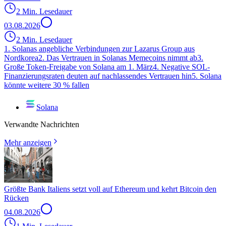
2 Min. Lesedauer
03.08.2026
2 Min. Lesedauer
1. Solanas angebliche Verbindungen zur Lazarus Group aus
Nordkorea
2. Das Vertrauen in Solanas Memecoins nimmt ab
3.
Große Token-Freigabe von Solana am 1. März
4. Negative SOL-
Finanzierungsraten deuten auf nachlassendes Vertrauen hin
5. Solana
könnte weitere 30 % fallen
Solana
Verwandte Nachrichten
Mehr anzeigen
Größte Bank Italiens setzt voll auf Ethereum und kehrt Bitcoin den
Rücken
04.08.2026