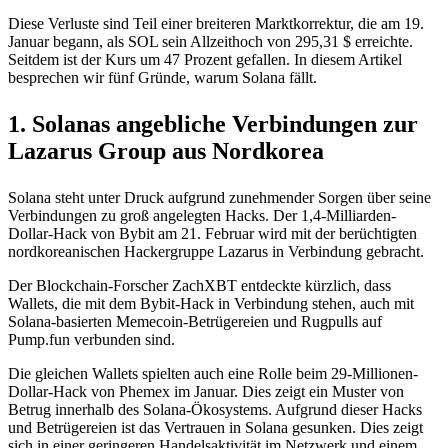
Diese Verluste sind Teil einer breiteren Marktkorrektur, die am 19.
Januar begann, als SOL sein Allzeithoch von 295,31 $ erreichte.
Seitdem ist der Kurs um 47 Prozent gefallen. In diesem Artikel
besprechen wir fünf Gründe, warum Solana fällt.
1. Solanas angebliche Verbindungen zur
Lazarus Group aus Nordkorea
Solana steht unter Druck aufgrund zunehmender Sorgen über seine
Verbindungen zu groß angelegten Hacks. Der 1,4-Milliarden-
Dollar-Hack von Bybit am 21. Februar wird mit der berüchtigten
nordkoreanischen Hackergruppe Lazarus in Verbindung gebracht.
Der Blockchain-Forscher ZachXBT entdeckte kürzlich, dass
Wallets, die mit dem Bybit-Hack in Verbindung stehen, auch mit
Solana-basierten Memecoin-Betrügereien und Rugpulls auf
Pump.fun verbunden sind.
Die gleichen Wallets spielten auch eine Rolle beim 29-Millionen-
Dollar-Hack von Phemex im Januar. Dies zeigt ein Muster von
Betrug innerhalb des Solana-Ökosystems. Aufgrund dieser Hacks
und Betrügereien ist das Vertrauen in Solana gesunken. Dies zeigt
sich in einer geringeren Handelsaktivität im Netzwerk und einem