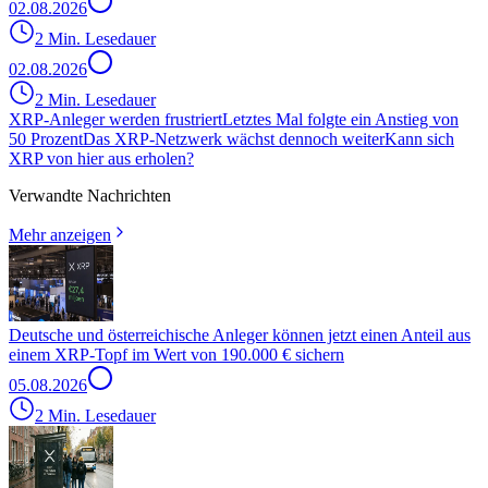
02.08.2026
2 Min. Lesedauer
02.08.2026
2 Min. Lesedauer
XRP-Anleger werden frustriert
Letztes Mal folgte ein Anstieg von
50 Prozent
Das XRP-Netzwerk wächst dennoch weiter
Kann sich
XRP von hier aus erholen?
Verwandte Nachrichten
Mehr anzeigen
Deutsche und österreichische Anleger können jetzt einen Anteil aus
einem XRP-Topf im Wert von 190.000 € sichern
05.08.2026
2 Min. Lesedauer