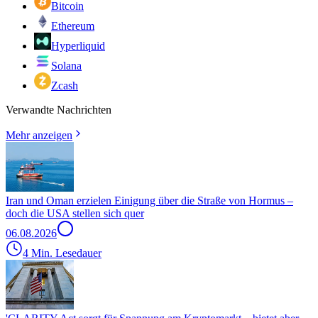
Bitcoin
Ethereum
Hyperliquid
Solana
Zcash
Verwandte Nachrichten
Mehr anzeigen
Iran und Oman erzielen Einigung über die Straße von Hormus –
doch die USA stellen sich quer
06.08.2026
4 Min. Lesedauer