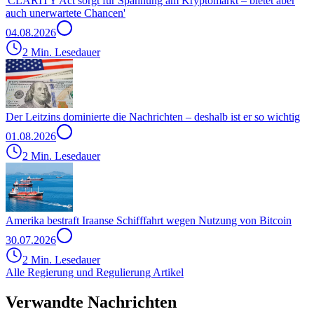
'CLARITY Act sorgt für Spannung am Kryptomarkt – bietet aber
auch unerwartete Chancen'
04.08.2026
2 Min. Lesedauer
Der Leitzins dominierte die Nachrichten – deshalb ist er so wichtig
01.08.2026
2 Min. Lesedauer
Amerika bestraft Iraanse Schifffahrt wegen Nutzung von Bitcoin
30.07.2026
2 Min. Lesedauer
Alle Regierung und Regulierung Artikel
Verwandte Nachrichten