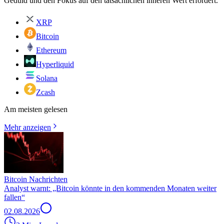
Geduld und den Fokus auf den tatsächlichen inneren Wert erfordert.
XRP
Bitcoin
Ethereum
Hyperliquid
Solana
Zcash
Am meisten gelesen
Mehr anzeigen
Bitcoin Nachrichten
Analyst warnt: „Bitcoin könnte in den kommenden Monaten weiter
fallen“
02.08.2026