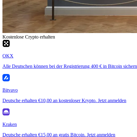
Kostenlose Crypto erhalten
OKX
Alle Deutschen können bei der Registrierung 400 € in Bitcoin sichern
Bitvavo
Deutsche erhalten €10,00 an kostenloser Krypto. Jetzt anmelden
Kraken
Deutsche erhalten €15,00 an gratis Bitcoin. Jetzt anmelden