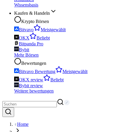
Wissensbasis
Kaufen & Handeln
Krypto Börsen
Bitvavo
Meistgewählt
OKX
Beliebt
Bitpanda Pro
Bybit
Mehr Börsen
Bewertungen
Bitvavo Bewertung
Meistgewählt
OKX review
Beliebt
Bybit review
Weitere bewertungen
Home