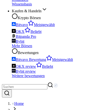
Wissensbasis
Kaufen & Handeln
Krypto Börsen
Bitvavo
Meistgewählt
OKX
Beliebt
Bitpanda Pro
Bybit
Mehr Börsen
Bewertungen
Bitvavo Bewertung
Meistgewählt
OKX review
Beliebt
Bybit review
Weitere bewertungen
Home