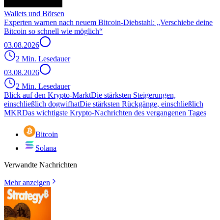
Wallets und Börsen
Experten warnen nach neuem Bitcoin-Diebstahl: „Verschiebe deine
Bitcoin so schnell wie möglich“
03.08.2026
2 Min. Lesedauer
03.08.2026
2 Min. Lesedauer
Blick auf den Krypto-Markt
Die stärksten Steigerungen,
einschließlich dogwifhat
Die stärksten Rückgänge, einschließlich
MKR
Das wichtigste Krypto-Nachrichten des vergangenen Tages
Bitcoin
Solana
Verwandte Nachrichten
Mehr anzeigen