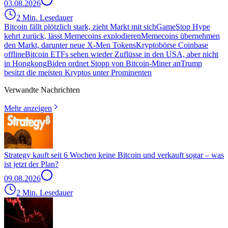
03.08.2026
2 Min. Lesedauer
Bitcoin fällt plötzlich stark, zieht Markt mit sich
GameStop Hype
kehrt zurück, lässt Memecoins explodieren
Memecoins übernehmen
den Markt, darunter neue X-Men Tokens
Kryptobörse Coinbase
offline
Bitcoin ETFs sehen wieder Zuflüsse in den USA, aber nicht
in Hongkong
Biden ordnet Stopp von Bitcoin-Miner an
Trump
besitzt die meisten Kryptos unter Prominenten
Verwandte Nachrichten
Mehr anzeigen
Strategy kauft seit 6 Wochen keine Bitcoin und verkauft sogar – was
ist jetzt der Plan?
09.08.2026
2 Min. Lesedauer