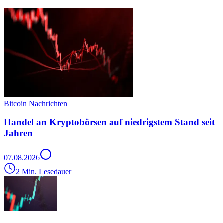
Bitcoin Nachrichten
Handel an Kryptobörsen auf niedrigstem Stand seit
Jahren
07.08.2026
2 Min. Lesedauer