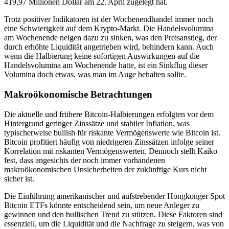
419,97 Millionen Dollar am 22. April zugelegt hat.
Trotz positiver Indikatoren ist der Wochenendhandel immer noch
eine Schwierigkeit auf dem Krypto-Markt. Die Handelsvolumina
am Wochenende neigen dazu zu sinken, was den Preisanstieg, der
durch erhöhte Liquidität angetrieben wird, behindern kann. Auch
wenn die Halbierung keine sofortigen Auswirkungen auf die
Handelsvolumina am Wochenende hatte, ist ein Sinkflug dieser
Volumina doch etwas, was man im Auge behalten sollte.
Makroökonomische Betrachtungen
Die aktuelle und frühere Bitcoin-Halbierungen erfolgten vor dem
Hintergrund geringer Zinssätze und stabiler Inflation, was
typischerweise bullish für riskante Vermögenswerte wie Bitcoin ist.
Bitcoin profitiert häufig von niedrigeren Zinssätzen infolge seiner
Korrelation mit riskanten Vermögenswerten. Dennoch stellt Kaiko
fest, dass angesichts der noch immer vorhandenen
makroökonomischen Unsicherheiten der zukünftige Kurs nicht
sicher ist.
Die Einführung amerikanischer und aufstrebender Hongkonger Spot
Bitcoin ETFs könnte entscheidend sein, um neue Anleger zu
gewinnen und den bullischen Trend zu stützen. Diese Faktoren sind
essenziell, um die Liquidität und die Nachfrage zu steigern, was von