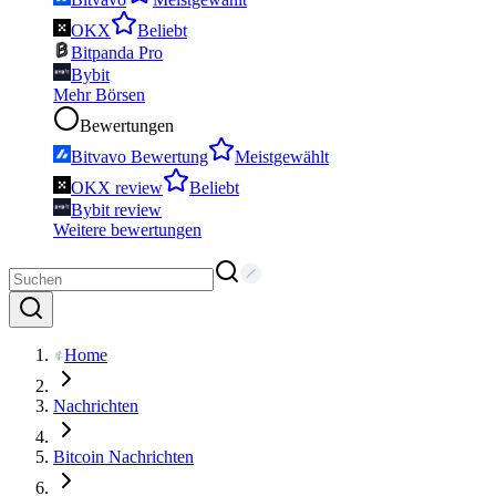
OKX
Beliebt
Bitpanda Pro
Bybit
Mehr Börsen
Bewertungen
Bitvavo Bewertung
Meistgewählt
OKX review
Beliebt
Bybit review
Weitere bewertungen
Home
Nachrichten
Bitcoin Nachrichten