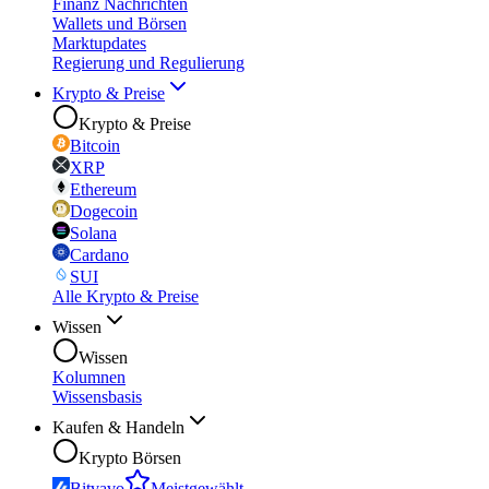
Finanz Nachrichten
Wallets und Börsen
Marktupdates
Regierung und Regulierung
Krypto & Preise
Krypto & Preise
Bitcoin
XRP
Ethereum
Dogecoin
Solana
Cardano
SUI
Alle Krypto & Preise
Wissen
Wissen
Kolumnen
Wissensbasis
Kaufen & Handeln
Krypto Börsen
Bitvavo
Meistgewählt