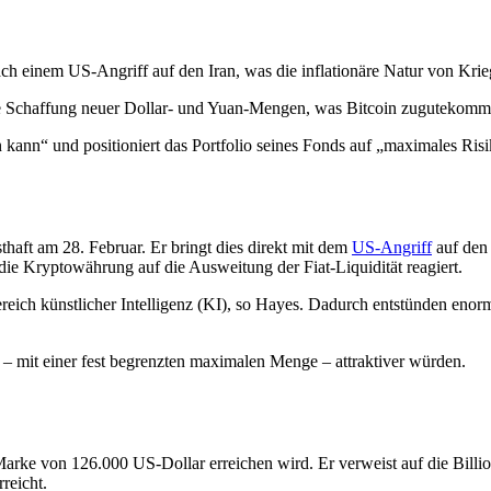
h einem US-Angriff auf den Iran, was die inflationäre Natur von Krie
die Schaffung neuer Dollar- und Yuan-Mengen, was Bitcoin zugutekomm
 kann“ und positioniert das Portfolio seines Fonds auf „maximales Risi
haft am 28. Februar. Er bringt dies direkt mit dem
US-Angriff
auf den 
die Kryptowährung auf die Ausweitung der Fiat-Liquidität reagiert.
 Bereich künstlicher Intelligenz (KI), so Hayes. Dadurch entstünden en
– mit einer fest begrenzten maximalen Menge – attraktiver würden.
Marke von 126.000 US-Dollar erreichen wird. Er verweist auf die Billi
reicht.