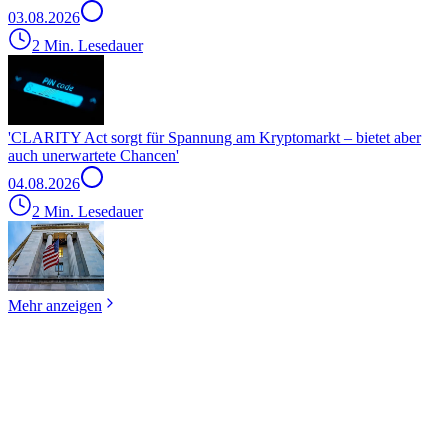
03.08.2026
2 Min. Lesedauer
'CLARITY Act sorgt für Spannung am Kryptomarkt – bietet aber
auch unerwartete Chancen'
04.08.2026
2 Min. Lesedauer
Mehr anzeigen