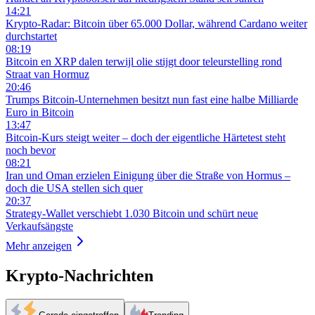
14:21
Krypto-Radar: Bitcoin über 65.000 Dollar, während Cardano weiter
durchstartet
08:19
Bitcoin en XRP dalen terwijl olie stijgt door teleurstelling rond
Straat van Hormuz
20:46
Trumps Bitcoin-Unternehmen besitzt nun fast eine halbe Milliarde
Euro in Bitcoin
13:47
Bitcoin-Kurs steigt weiter – doch der eigentliche Härtetest steht
noch bevor
08:21
Iran und Oman erzielen Einigung über die Straße von Hormus –
doch die USA stellen sich quer
20:37
Strategy-Wallet verschiebt 1.030 Bitcoin und schürt neue
Verkaufsängste
Mehr anzeigen
Krypto-Nachrichten