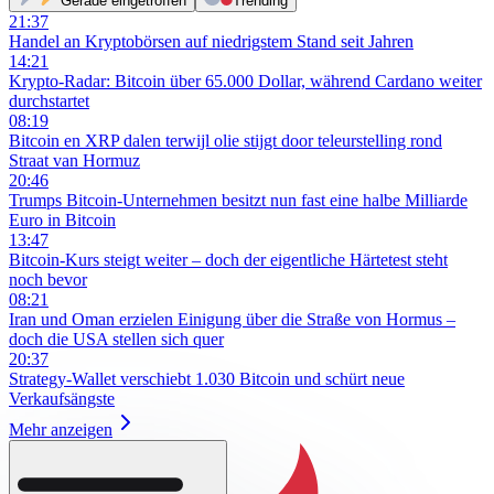
Gerade eingetroffen
Trending
21:37
Handel an Kryptobörsen auf niedrigstem Stand seit Jahren
14:21
Krypto-Radar: Bitcoin über 65.000 Dollar, während Cardano weiter
durchstartet
08:19
Bitcoin en XRP dalen terwijl olie stijgt door teleurstelling rond
Straat van Hormuz
20:46
Trumps Bitcoin-Unternehmen besitzt nun fast eine halbe Milliarde
Euro in Bitcoin
13:47
Bitcoin-Kurs steigt weiter – doch der eigentliche Härtetest steht
noch bevor
08:21
Iran und Oman erzielen Einigung über die Straße von Hormus –
doch die USA stellen sich quer
20:37
Strategy-Wallet verschiebt 1.030 Bitcoin und schürt neue
Verkaufsängste
Mehr anzeigen