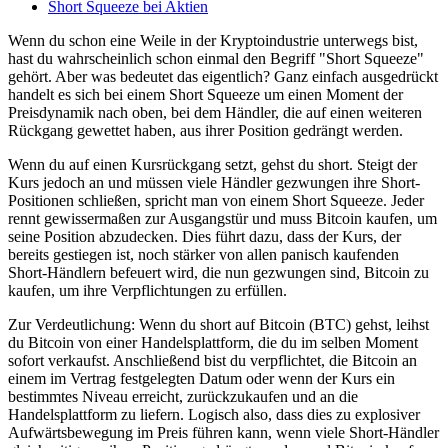
Short Squeeze bei Aktien
Wenn du schon eine Weile in der Kryptoindustrie unterwegs bist,
hast du wahrscheinlich schon einmal den Begriff "Short Squeeze"
gehört. Aber was bedeutet das eigentlich? Ganz einfach ausgedrückt
handelt es sich bei einem Short Squeeze um einen Moment der
Preisdynamik nach oben, bei dem Händler, die auf einen weiteren
Rückgang gewettet haben, aus ihrer Position gedrängt werden.
Wenn du auf einen Kursrückgang setzt, gehst du short. Steigt der
Kurs jedoch an und müssen viele Händler gezwungen ihre Short-
Positionen schließen, spricht man von einem Short Squeeze. Jeder
rennt gewissermaßen zur Ausgangstür und muss Bitcoin kaufen, um
seine Position abzudecken. Dies führt dazu, dass der Kurs, der
bereits gestiegen ist, noch stärker von allen panisch kaufenden
Short-Händlern befeuert wird, die nun gezwungen sind, Bitcoin zu
kaufen, um ihre Verpflichtungen zu erfüllen.
Zur Verdeutlichung: Wenn du short auf Bitcoin (BTC) gehst, leihst
du Bitcoin von einer Handelsplattform, die du im selben Moment
sofort verkaufst. Anschließend bist du verpflichtet, die Bitcoin an
einem im Vertrag festgelegten Datum oder wenn der Kurs ein
bestimmtes Niveau erreicht, zurückzukaufen und an die
Handelsplattform zu liefern. Logisch also, dass dies zu explosiver
Aufwärtsbewegung im Preis führen kann, wenn viele Short-Händler