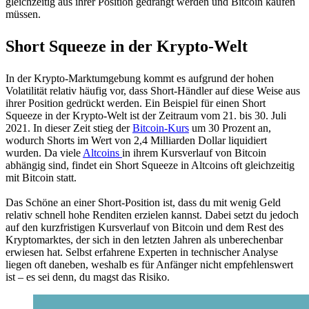
gleichzeitig aus ihrer Position gedrängt werden und Bitcoin kaufen
müssen.
Short Squeeze in der Krypto-Welt
In der Krypto-Marktumgebung kommt es aufgrund der hohen
Volatilität relativ häufig vor, dass Short-Händler auf diese Weise aus
ihrer Position gedrückt werden. Ein Beispiel für einen Short
Squeeze in der Krypto-Welt ist der Zeitraum vom 21. bis 30. Juli
2021. In dieser Zeit stieg der
Bitcoin-Kurs
um 30 Prozent an,
wodurch Shorts im Wert von 2,4 Milliarden Dollar liquidiert
wurden. Da viele
Altcoins
in ihrem Kursverlauf von Bitcoin
abhängig sind, findet ein Short Squeeze in Altcoins oft gleichzeitig
mit Bitcoin statt.
Das Schöne an einer Short-Position ist, dass du mit wenig Geld
relativ schnell hohe Renditen erzielen kannst. Dabei setzt du jedoch
auf den kurzfristigen Kursverlauf von Bitcoin und dem Rest des
Kryptomarktes, der sich in den letzten Jahren als unberechenbar
erwiesen hat. Selbst erfahrene Experten in technischer Analyse
liegen oft daneben, weshalb es für Anfänger nicht empfehlenswert
ist – es sei denn, du magst das Risiko.