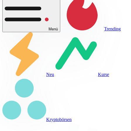
Trending
Menü
Neu
Kurse
Kryptobörsen