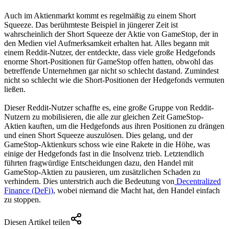
Auch im Aktienmarkt kommt es regelmäßig zu einem Short
Squeeze. Das berühmteste Beispiel in jüngerer Zeit ist
wahrscheinlich der Short Squeeze der Aktie von GameStop, der in
den Medien viel Aufmerksamkeit erhalten hat. Alles begann mit
einem Reddit-Nutzer, der entdeckte, dass viele große Hedgefonds
enorme Short-Positionen für GameStop offen hatten, obwohl das
betreffende Unternehmen gar nicht so schlecht dastand. Zumindest
nicht so schlecht wie die Short-Positionen der Hedgefonds vermuten
ließen.
Dieser Reddit-Nutzer schaffte es, eine große Gruppe von Reddit-
Nutzern zu mobilisieren, die alle zur gleichen Zeit GameStop-
Aktien kauften, um die Hedgefonds aus ihren Positionen zu drängen
und einen Short Squeeze auszulösen. Dies gelang, und der
GameStop-Aktienkurs schoss wie eine Rakete in die Höhe, was
einige der Hedgefonds fast in die Insolvenz trieb. Letztendlich
führten fragwürdige Entscheidungen dazu, den Handel mit
GameStop-Aktien zu pausieren, um zusätzlichen Schaden zu
verhindern. Dies unterstrich auch die Bedeutung von
Decentralized
Finance (DeFi)
, wobei niemand die Macht hat, den Handel einfach
zu stoppen.
Diesen Artikel teilen