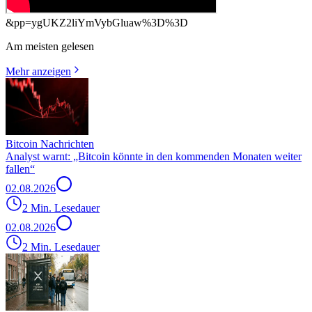
&pp=ygUKZ2liYmVybGluaw%3D%3D
Am meisten gelesen
Mehr anzeigen
Bitcoin Nachrichten
Analyst warnt: „Bitcoin könnte in den kommenden Monaten weiter
fallen“
02.08.2026
2 Min. Lesedauer
02.08.2026
2 Min. Lesedauer