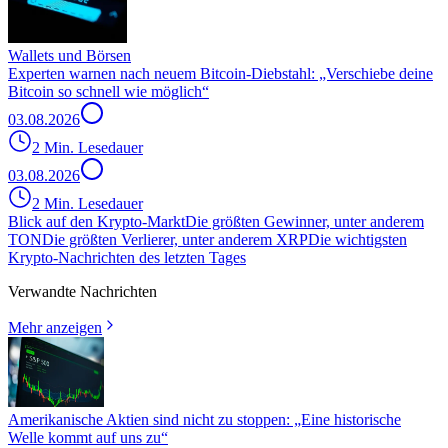
Wallets und Börsen
Experten warnen nach neuem Bitcoin-Diebstahl: „Verschiebe deine
Bitcoin so schnell wie möglich“
03.08.2026
2 Min. Lesedauer
03.08.2026
2 Min. Lesedauer
Blick auf den Krypto-Markt
Die größten Gewinner, unter anderem
TON
Die größten Verlierer, unter anderem XRP
Die wichtigsten
Krypto-Nachrichten des letzten Tages
Verwandte Nachrichten
Mehr anzeigen
Amerikanische Aktien sind nicht zu stoppen: „Eine historische
Welle kommt auf uns zu“