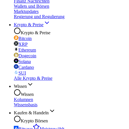
Finanz Nachrichten
Wallets und Börsen
Marktupdates
Regierung und Regulierung
Krypto & Preise
Krypto & Preise
Bitcoin
XRP
Ethereum
Dogecoin
Solana
Cardano
SUI
Alle Krypto & Preise
Wissen
Wissen
Kolumnen
Wissensbasis
Kaufen & Handeln
Krypto Börsen
Bitvavo
Meistgewählt