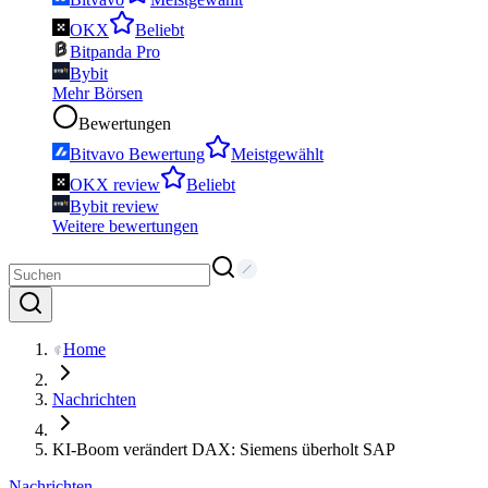
OKX
Beliebt
Bitpanda Pro
Bybit
Mehr Börsen
Bewertungen
Bitvavo Bewertung
Meistgewählt
OKX review
Beliebt
Bybit review
Weitere bewertungen
Home
Nachrichten
KI-Boom verändert DAX: Siemens überholt SAP
Nachrichten