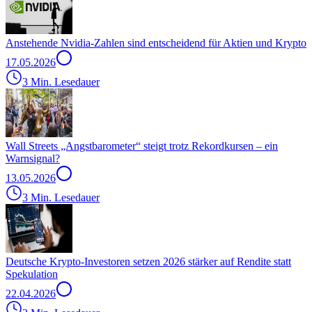
Anstehende Nvidia-Zahlen sind entscheidend für Aktien und Krypto
17.05.2026
3 Min. Lesedauer
Wall Streets „Angstbarometer“ steigt trotz Rekordkursen – ein
Warnsignal?
13.05.2026
3 Min. Lesedauer
Deutsche Krypto-Investoren setzen 2026 stärker auf Rendite statt
Spekulation
22.04.2026