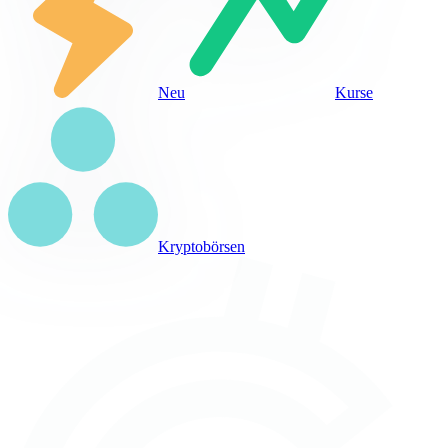
Neu
Kurse
Kryptobörsen