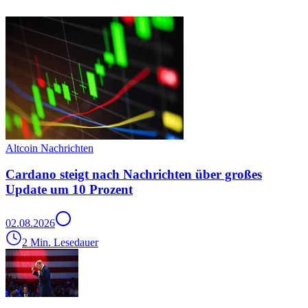
Altcoin Nachrichten
Cardano steigt nach Nachrichten über großes
Update um 10 Prozent
02.08.2026
2 Min. Lesedauer