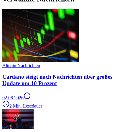
Altcoin Nachrichten
Cardano steigt nach Nachrichten über großes
Update um 10 Prozent
02.08.2026
2 Min. Lesedauer