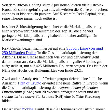
Seit dem Bitcoin Halving Mitte April konsolidieren viele Altcoin-
Kurse. Es sieht regelmäßig so aus, als würden die Kurse einbrechen,
aber das ist bisher nicht passiert. Auf X schreibt Rekt Capital, dass
seine Theorie immer noch gültig ist.
In seiner Schlussfolgerung betrachtet er die Marktkapitalisierung
aller Kryptowährungen außerhalb der Top 10, die eine viel
geringere Marktkapitalisierung haben und daher anfälliger für
Marktschwankungen sind.
Rekt Capital bezieht sich hierbei auf eine
Support-Linie von rund
250 Milliarden Dollar
für die Gesamtmarktkapitalisierung der
Altcoins. Diese Grenze hält nach wie vor und der Analyst geht
daher davon aus, dass die Marktkapitalisierung aller Altcoins gut
aufgestellt ist, um auf 425 Millionen Dollar zu steigen. Das ist in der
Nähe des Hochs des Bullenmarktes von Ende 2021.
Zwei andere Analysten auf Twitter prognostizieren eine ähnliche
Aussicht.
Titan of Crypto
erwartet eine neue Rallye in Krypto, wenn
die Gesamtmarktkapitalisierung den
exponentiellen gleitenden
Durchschnitt
(EMA) von 20 Wochen erfolgreich testet und der
stochastische relative Stärkeindex
(RSI) eine
bullishe
Kreuzung
bildet.
Der Analyst
Yoddha
glaubt, dass die Dominanz von Bitcoin
zuerst