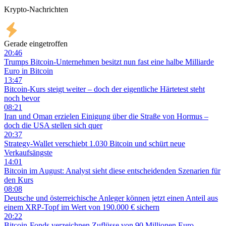
Krypto-Nachrichten
Gerade eingetroffen
20:46
Trumps Bitcoin-Unternehmen besitzt nun fast eine halbe Milliarde
Euro in Bitcoin
13:47
Bitcoin-Kurs steigt weiter – doch der eigentliche Härtetest steht
noch bevor
08:21
Iran und Oman erzielen Einigung über die Straße von Hormus –
doch die USA stellen sich quer
20:37
Strategy-Wallet verschiebt 1.030 Bitcoin und schürt neue
Verkaufsängste
14:01
Bitcoin im August: Analyst sieht diese entscheidenden Szenarien für
den Kurs
08:08
Deutsche und österreichische Anleger können jetzt einen Anteil aus
einem XRP-Topf im Wert von 190.000 € sichern
20:22
Bitcoin-Fonds verzeichnen Zuflüsse von 90 Millionen Euro,