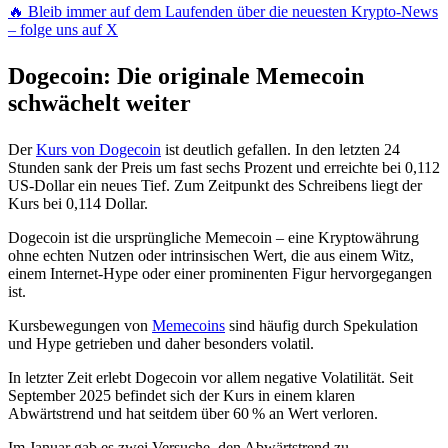
🔥 Bleib immer auf dem Laufenden über die neuesten Krypto-News
– folge uns auf X
Dogecoin: Die originale Memecoin
schwächelt weiter
Der
Kurs von Dogecoin
ist deutlich gefallen. In den letzten 24
Stunden sank der Preis um fast sechs Prozent und erreichte bei 0,112
US-Dollar ein neues Tief. Zum Zeitpunkt des Schreibens liegt der
Kurs bei 0,114 Dollar.
Dogecoin ist die ursprüngliche Memecoin – eine Kryptowährung
ohne echten Nutzen oder intrinsischen Wert, die aus einem Witz,
einem Internet-Hype oder einer prominenten Figur hervorgegangen
ist.
Kursbewegungen von
Memecoins
sind häufig durch Spekulation
und Hype getrieben und daher besonders volatil.
In letzter Zeit erlebt Dogecoin vor allem negative Volatilität. Seit
September 2025 befindet sich der Kurs in einem klaren
Abwärtstrend und hat seitdem über 60 % an Wert verloren.
Im Januar gab es zwei Versuche, den Abwärtstrend zu