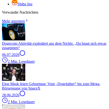
Shiba Inu
Verwandte Nachrichten
Mehr anzeigen
Dogecoin-Aktivität explodiert aus dem Nichts: „Da braut sich etwas
zusammen“
06.07.2026
2 Min. Lesedauer
Elon Musk feiert Geburtstag: Vom „Dogefather“ bis zum Mega-
Börsengang von SpaceX
28.06.2026
2 Min. Lesedauer