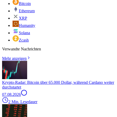
Bitcoin
Ethereum
XRP
Humanity
Solana
Zcash
Verwandte Nachrichten
Mehr anzeigen
Krypto-Radar: Bitcoin über 65.000 Dollar, während Cardano weiter
durchstartet
07.08.2026
2 Min. Lesedauer