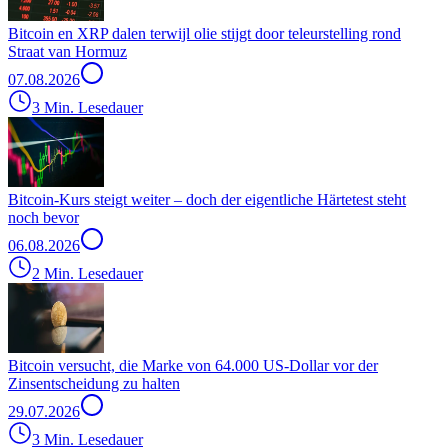
Bitcoin en XRP dalen terwijl olie stijgt door teleurstelling rond
Straat van Hormuz
07.08.2026
3 Min. Lesedauer
Bitcoin-Kurs steigt weiter – doch der eigentliche Härtetest steht
noch bevor
06.08.2026
2 Min. Lesedauer
Bitcoin versucht, die Marke von 64.000 US-Dollar vor der
Zinsentscheidung zu halten
29.07.2026
3 Min. Lesedauer