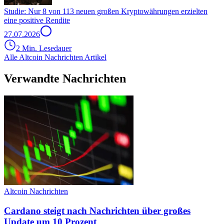
Studie: Nur 8 von 113 neuen großen Kryptowährungen erzielten
eine positive Rendite
27.07.2026
2 Min. Lesedauer
Alle Altcoin Nachrichten Artikel
Verwandte Nachrichten
Altcoin Nachrichten
Cardano steigt nach Nachrichten über großes
Update um 10 Prozent