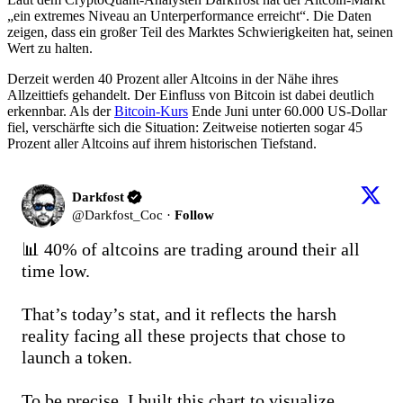
„ein extremes Niveau an Unterperformance erreicht“. Die Daten
zeigen, dass ein großer Teil des Marktes Schwierigkeiten hat, seinen
Wert zu halten.
Derzeit werden 40 Prozent aller Altcoins in der Nähe ihres
Allzeittiefs gehandelt. Der Einfluss von Bitcoin ist dabei deutlich
erkennbar. Als der
Bitcoin-Kurs
Ende Juni unter 60.000 US-Dollar
fiel, verschärfte sich die Situation: Zeitweise notierten sogar 45
Prozent aller Altcoins auf ihrem historischen Tiefstand.
Darkfost
@
Darkfost_Coc
·
Follow
📊 40% of altcoins are trading around their all 
time low.

That’s today’s stat, and it reflects the harsh 
reality facing all these projects that chose to 
launch a token.

To be precise, I built this chart to visualize 