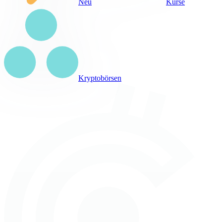
Neu
Kurse
Kryptobörsen