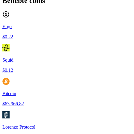
Beliebte coins
Ergo
$0,22
Squid
$0,12
Bitcoin
$63.966,82
Lorenzo Protocol