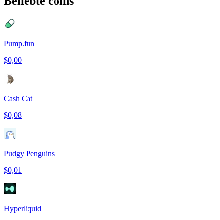
Beliebte coins
Pump.fun
$0,00
Cash Cat
$0,08
Pudgy Penguins
$0,01
Hyperliquid