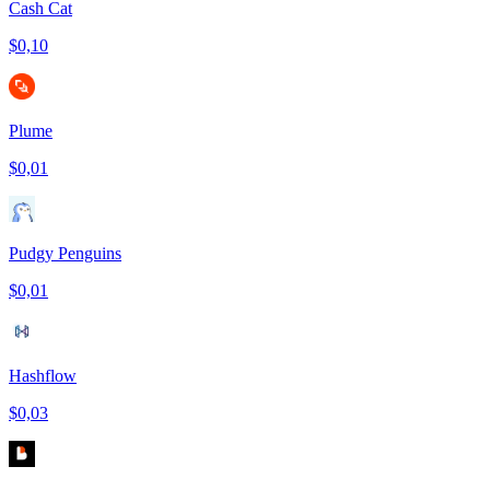
Cash Cat
$0,10
Plume
$0,01
Pudgy Penguins
$0,01
Hashflow
$0,03