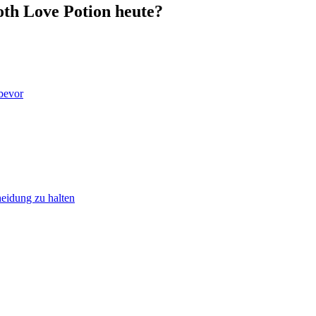
oth Love Potion heute?
 bevor
heidung zu halten