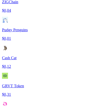
ZIGChain
$0,04
Pudgy Penguins
$0,01
Cash Cat
$0,12
GRVT Token
$0,31