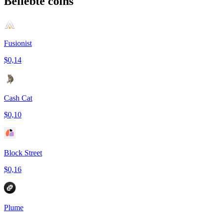
Beliebte coins
Fusionist
$0,14
Cash Cat
$0,10
Block Street
$0,16
Plume