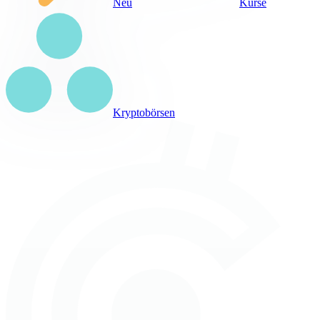
Neu
Kurse
Kryptobörsen