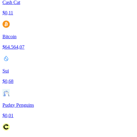
Cash Cat
$0,11
Bitcoin
$64.564,07
Sui
$0,68
Pudgy Penguins
$0,01