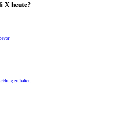
i X heute?
 bevor
heidung zu halten