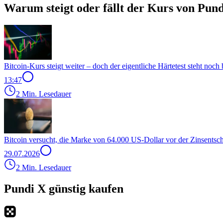
Warum steigt oder fällt der Kurs von Pund
Bitcoin-Kurs steigt weiter – doch der eigentliche Härtetest steht noch
13:47
2 Min. Lesedauer
Bitcoin versucht, die Marke von 64.000 US-Dollar vor der Zinsentsc
29.07.2026
2 Min. Lesedauer
Pundi X günstig kaufen