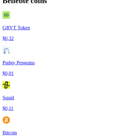
Beliebte coins
GRVT Token
$0,32
Pudgy Penguins
$0,01
Squid
$0,11
Bitcoin