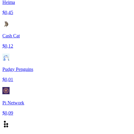
Heima
$0,45
Cash Cat
$0,12
Pudgy Penguins
$0,01
Pi Network
$0,09