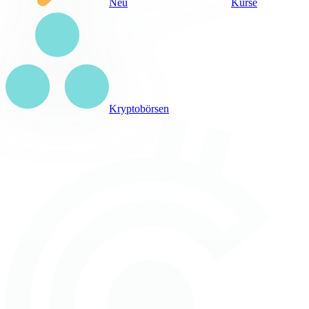
Neu
Kurse
Kryptobörsen