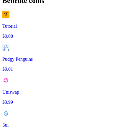
Beliebte coins
Tutorial
$0,08
Pudgy Penguins
$0,01
Uniswap
$3,99
Sui