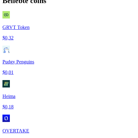
Beliebte coins
GRVT Token
$0,32
Pudgy Penguins
$0,01
Heima
$0,18
OVERTAKE