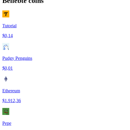
Beliebte coins
Tutorial
$0,14
Pudgy Penguins
$0,01
Ethereum
$1.912,36
Pepe