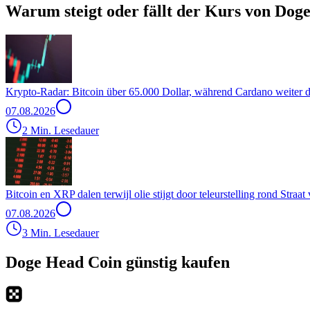
Warum steigt oder fällt der Kurs von Dog
Krypto-Radar: Bitcoin über 65.000 Dollar, während Cardano weiter d
07.08.2026
2 Min. Lesedauer
Bitcoin en XRP dalen terwijl olie stijgt door teleurstelling rond Stra
07.08.2026
3 Min. Lesedauer
Doge Head Coin günstig kaufen