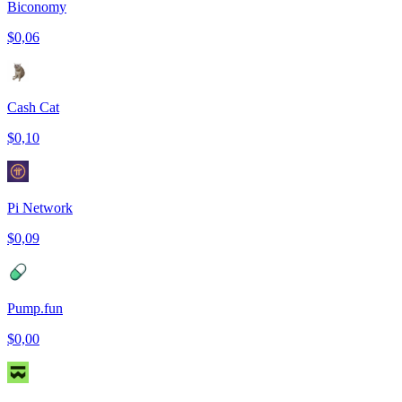
Biconomy
$0,06
Cash Cat
$0,10
Pi Network
$0,09
Pump.fun
$0,00