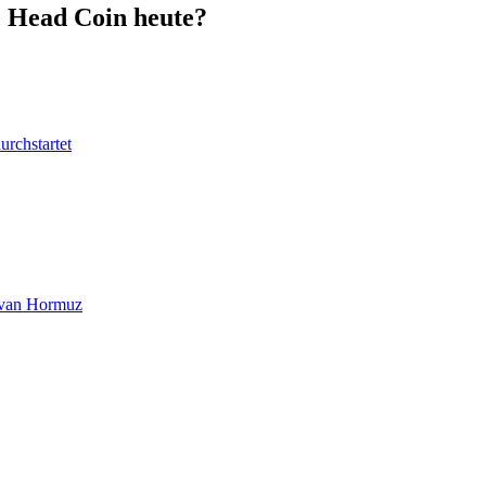
e Head Coin heute?
urchstartet
at van Hormuz