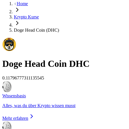
Home
Krypto Kurse
Doge Head Coin (DHC)
Doge Head Coin
DHC
0.11796777311135545
Wissensbasis
Alles, was du über Krypto wissen musst
Mehr erfahren