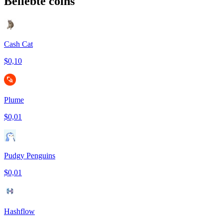
Beliebte coins
Cash Cat
$0,10
Plume
$0,01
Pudgy Penguins
$0,01
Hashflow