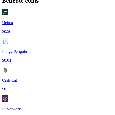
Beliebte coins
Heima
$0,50
Pudgy Penguins
$0,01
Cash Cat
$0,11
Pi Network