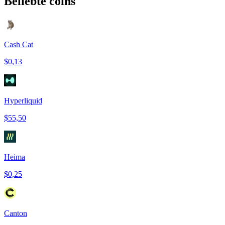
Beliebte coins
Cash Cat
$0,13
Hyperliquid
$55,50
Heima
$0,25
Canton