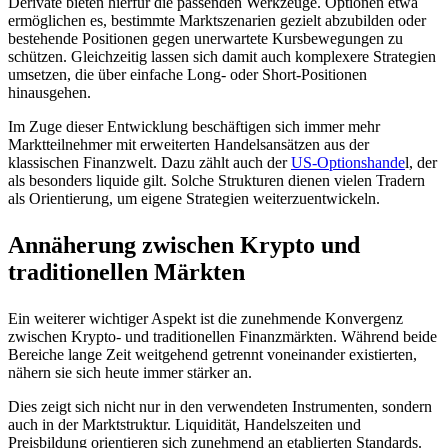
Derivate bieten hierfür die passenden Werkzeuge. Optionen etwa
ermöglichen es, bestimmte Marktszenarien gezielt abzubilden oder
bestehende Positionen gegen unerwartete Kursbewegungen zu
schützen. Gleichzeitig lassen sich damit auch komplexere Strategien
umsetzen, die über einfache Long- oder Short-Positionen
hinausgehen.
Im Zuge dieser Entwicklung beschäftigen sich immer mehr
Marktteilnehmer mit erweiterten Handelsansätzen aus der
klassischen Finanzwelt. Dazu zählt auch der
US-Optionshande
l,
der
als besonders liquide gilt. Solche Strukturen dienen vielen Tradern
als Orientierung, um eigene Strategien weiterzuentwickeln.
Annäherung zwischen Krypto und
traditionellen Märkten
Ein weiterer wichtiger Aspekt ist die zunehmende Konvergenz
zwischen Krypto- und traditionellen Finanzmärkten. Während beide
Bereiche lange Zeit weitgehend getrennt voneinander existierten,
nähern sie sich heute immer stärker an.
Dies zeigt sich nicht nur in den verwendeten Instrumenten, sondern
auch in der Marktstruktur. Liquidität, Handelszeiten und
Preisbildung orientieren sich zunehmend an etablierten Standards.