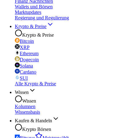
Finanz Nachrichten
Wallets und Börsen
Marktupdates
Regierung und Regulierung
Krypto & Preise
Krypto & Preise
Bitcoin
XRP
Ethereum
Dogecoin
Solana
Cardano
SUI
Alle Krypto & Preise
Wissen
Wissen
Kolumnen
Wissensbasis
Kaufen & Handeln
Krypto Börsen
Bitvavo
Meistgewählt