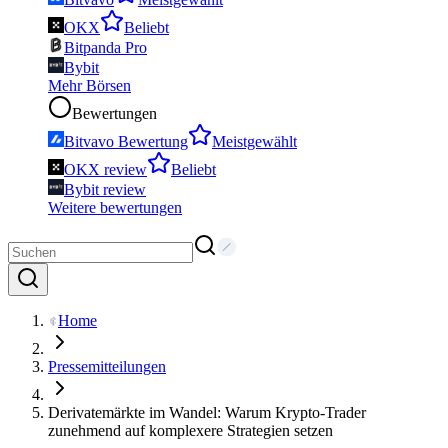
OKX
Beliebt
Bitpanda Pro
Bybit
Mehr Börsen
Bewertungen
Bitvavo Bewertung
Meistgewählt
OKX review
Beliebt
Bybit review
Weitere bewertungen
Home
Pressemitteilungen
Derivatemärkte im Wandel: Warum Krypto-Trader
zunehmend auf komplexere Strategien setzen