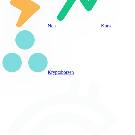
Neu
Kurse
Kryptobörsen