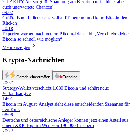
'CLARITY Act sorgt für Spannung am Kryptomarkt – bietet aber
auch unerwartete Chancen'
09:02
Größte Bank Italiens setzt voll auf Ethereum und kehrt Bitcoin den
Rücken
20:18
Experten warnen nach neuem Bitcoin-Diebstahl: „Verschiebe deine
Bitcoin so schnell wie möglich“
Mehr anzeigen
Krypto-Nachrichten
Gerade eingetroffen
Trending
20:37
Strategy-Wallet verschiebt 1.030 Bitcoin und schürt neue
Verkaufsängste
14:01
Bitcoin im August: Analyst sieht diese entscheidenden Szenarien für
den Kurs
08:08
Deutsche und österreichische Anleger können jetzt einen Anteil aus
einem XRP-Topf im Wert von 190.000 € sichern
20:22