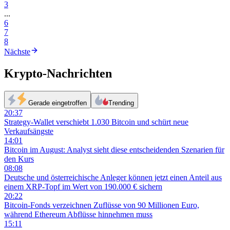
3
...
6
7
8
Nächste
Krypto-Nachrichten
Gerade eingetroffen
Trending
20:37
Strategy-Wallet verschiebt 1.030 Bitcoin und schürt neue
Verkaufsängste
14:01
Bitcoin im August: Analyst sieht diese entscheidenden Szenarien für
den Kurs
08:08
Deutsche und österreichische Anleger können jetzt einen Anteil aus
einem XRP-Topf im Wert von 190.000 € sichern
20:22
Bitcoin-Fonds verzeichnen Zuflüsse von 90 Millionen Euro,
während Ethereum Abflüsse hinnehmen muss
15:11