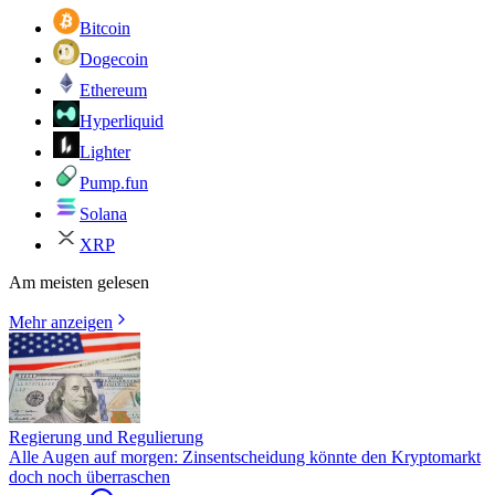
Bitcoin
Dogecoin
Ethereum
Hyperliquid
Lighter
Pump.fun
Solana
XRP
Am meisten gelesen
Mehr anzeigen
Regierung und Regulierung
Alle Augen auf morgen: Zinsentscheidung könnte den Kryptomarkt
doch noch überraschen