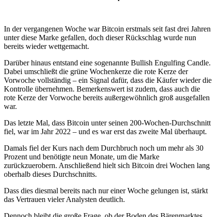
In der vergangenen Woche war Bitcoin erstmals seit fast drei Jahren
unter diese Marke gefallen, doch dieser Rückschlag wurde nun
bereits wieder wettgemacht.
Darüber hinaus entstand eine sogenannte Bullish Engulfing Candle.
Dabei umschließt die grüne Wochenkerze die rote Kerze der
Vorwoche vollständig – ein Signal dafür, dass die Käufer wieder die
Kontrolle übernehmen. Bemerkenswert ist zudem, dass auch die
rote Kerze der Vorwoche bereits außergewöhnlich groß ausgefallen
war.
Das letzte Mal, dass Bitcoin unter seinen 200-Wochen-Durchschnitt
fiel, war im Jahr 2022 – und es war erst das zweite Mal überhaupt.
Damals fiel der Kurs nach dem Durchbruch noch um mehr als 30
Prozent und benötigte neun Monate, um die Marke
zurückzuerobern. Anschließend hielt sich Bitcoin drei Wochen lang
oberhalb dieses Durchschnitts.
Dass dies diesmal bereits nach nur einer Woche gelungen ist, stärkt
das Vertrauen vieler Analysten deutlich.
Dennoch bleibt die große Frage, ob der Boden des Bärenmarktes