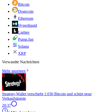
Bitcoin
Dogecoin
Ethereum
Hyperliquid
Lighter
Pump.fun
Solana
XRP
Verwandte Nachrichten
Mehr anzeigen
Strategy-Wallet verschiebt 1.030 Bitcoin und schürt neue
Verkaufsängste
20:37